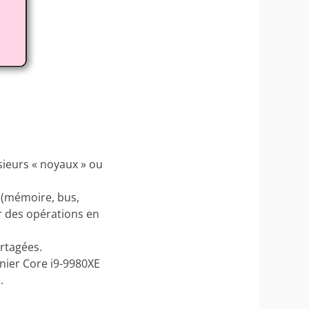
usieurs « noyaux » ou
 (mémoire, bus,
er des opérations en
rtagées.
rnier Core i9-9980XE
.