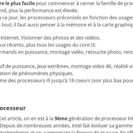
re le plus facile
pour commencer à cerner la famille de proce
rand, plus la performance est élevée.
, à ce jour, les processeurs préconisés en fonction des usage
 tout; il faut aussi penser à la mémoire et à la carte graphiq
 Internet, Visionner des photos et des vidéos.
eux récents, plus tous les usages du core i3.
urmands en puissance, montage vidéo, retouche photo, rend
if de puissance, Jeux extrêmes, montage video 4K, réalité vir
isation de phénomènes physiques.
me des processeurs i9 jusqu’à 18 coeurs (voir plus bas pour
rocesseur
et article, on en est à la
9ème
génération de processeur Int
 Depuis de nombreuses années, Intel fait évoluer sa gamme
technologies et en augmentant la finesse de gravure. En effe