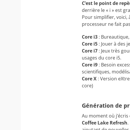
C’est le point de repè
derrière le « i » est g
Pour simplifier, voici
processeur ne fait pas
Core i3
: Bureautique,
Core i5
: Jouer à des j
Core i7
: Jeux très go
usages du core i5.
Core i9
: Besoin excess
scientifiques, modél
Core X
: Version eXtre
core)
Génération de p
Au moment où j’écris c
Coffee Lake Refresh
.
ajoutant de nouvelles 