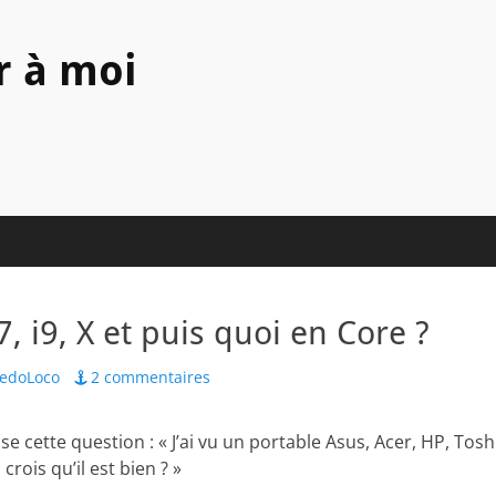
r à moi
i7, i9, X et puis quoi en Core ?
or
redoLoco
2 commentaires
e cette question : « J’ai vu un portable Asus, Acer, HP, Tos
 crois qu’il est bien ? »