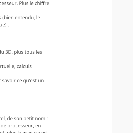
sseur. Plus le chiffre
s (bien entendu, le
ue) :
u 3D, plus tous les
tuelle, calculs
 savoir ce qu’est un
el, de son petit nom :
 de processeur, en
t, plus la gravure est