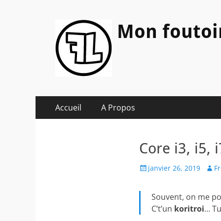
Mon foutoi
Menu
Aller
Accueil
A Propos
au
principal
contenu
Core i3, i5, 
Posted
Auth
janvier 26, 2019
F
on
Souvent, on me pos
C’t’un
koritroi
… Tu