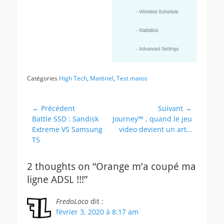
Catégories
High Tech
,
Matériel
,
Test matos
Navigation
← Précédent
Suivant →
Article
Article
Battle SSD : Sandisk
Journey™ , quand le jeu
de
précédent :
suivant :
Extreme VS Samsung
video devient un art…
l’article
T5
2 thoughts on “Orange m’a coupé ma
ligne ADSL !!!”
FredoLoco
dit :
février 3, 2020 à 8:17 am