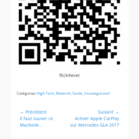
Rick4ever
Catégories
High Tech
,
Matériel
,
Santé
,
Uncategorized
Navigation
← Précédent
Suivant →
Article
Article
Il faut sauver ce
Activer Apple CarPlay
de
précédent :
suivant :
Macbook…
sur Mercedes GLA 2017
l’article