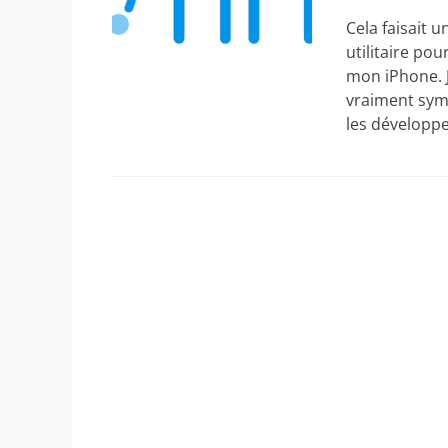
on
Cela faisait u
utilitaire pou
mon iPhone. J
vraiment symp
les développ