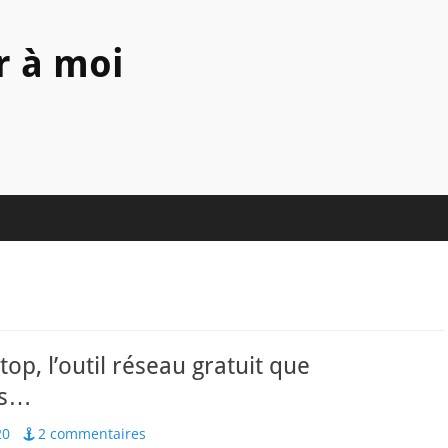
r à moi
top, l’outil réseau gratuit que
is…
20
2 commentaires