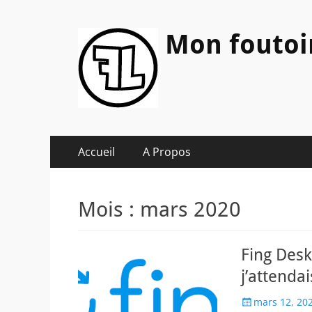
Mon foutoi
Menu
Aller
Accueil
A Propos
au
principal
contenu
Mois :
mars 2020
Fing Desk
j’attenda
Posted
mars 12, 20