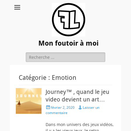
Mon foutoir à moi
Rechercher :
Catégorie :
Emotion
Journey™ , quand le jeu
video devient un art…
Posted
février 2, 2020
Laisser un
on
commentaire
Dans mon univers des jeux vidéos,
il y a les vieux jeux, le retro-