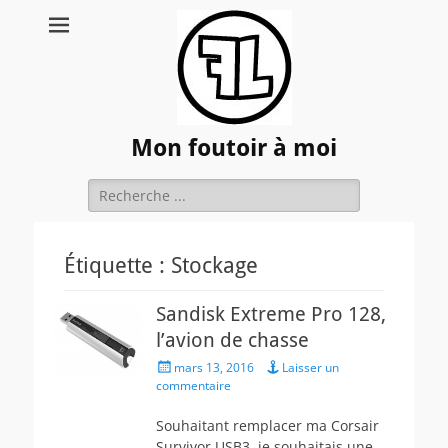
Mon foutoir à moi
Rechercher :
Étiquette :
Stockage
Sandisk Extreme Pro 128,
l’avion de chasse
Posted
mars 13, 2016
Laisser un
on
commentaire
Souhaitant remplacer ma Corsair
Survivor USB3, je souhaitais une