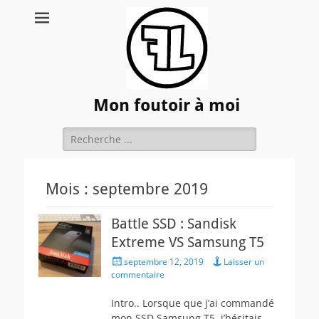
Mon foutoir à moi
Rechercher :
Mois :
septembre 2019
Battle SSD : Sandisk
Extreme VS Samsung T5
Posted
septembre 12, 2019
Laisser un
on
commentaire
Intro.. Lorsque que j’ai commandé
mon SSD Samsung T5, j’hésitais