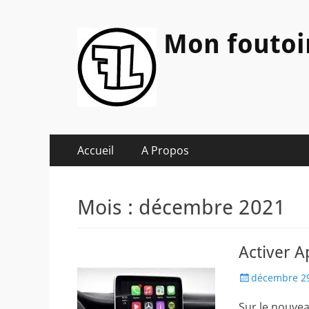
Mon foutoi
Menu
Aller
Accueil
A Propos
au
principal
contenu
Mois :
décembre 2021
Activer 
Posted
décembre 29
on
Sur le nouvea