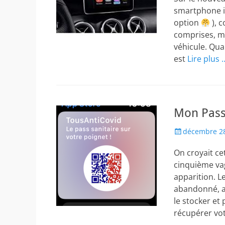
smartphone in
option
), 
comprises, m
véhicule. Qua
est
Lire plus 
Mon Pass 
Posted
décembre 28
on
On croyait c
cinquième vag
apparition. L
abandonné, al
le stocker et 
récupérer vo